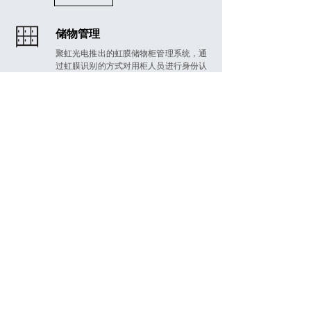
储物管理
聚虹光电推出的虹膜储物柜管理系统，通
过虹膜识别的方式对用柜人员进行身份认
证，并控制储物柜开合
MORE
뀠
新闻资讯