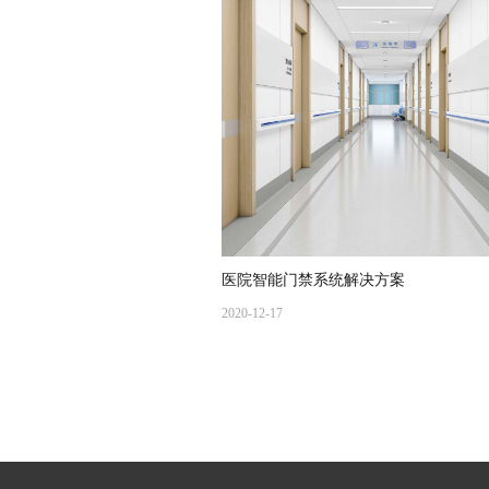
医院智能门禁系统解决方案
2020-12-17