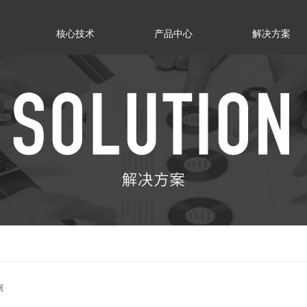
核心技术
产品中心
解决方案
据