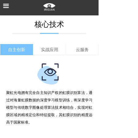
끀
首页
核心技术
核心技术
产品中心
解决方案
自主创新
实战应用
云服务
新闻中心
关于聚虹
联系我们
聚虹光电拥有完全自主知识产权的虹膜识别算法，通
过对海量虹膜数据的深度学习模型训练，将深度学习
模型与传统数字图像处理算法技术相结合，实现对虹
膜区域的精准定位和特征提取，其虹膜识别的精度远
高于国家标准。