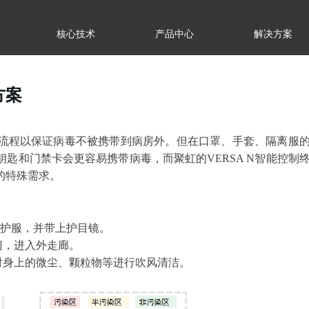
核心技术
产品中心
解决方案
方案
流程以保证病毒不被携带到病房外。但在口罩、手套、隔离服
匙和门禁卡会更容易携带病毒，而聚虹的VERSA N智能控制
的特殊需求。
上防护服，并带上护目镜。
开门，进入外走廊。
淋室对身上的微尘、颗粒物等进行吹风清洁。