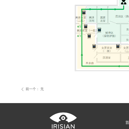
前一个：
无
ꄴ