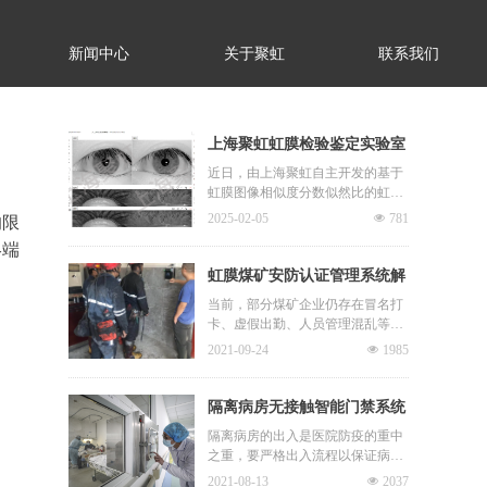
新闻中心
关于聚虹
联系我们
上海聚虹虹膜检验鉴定实验室
解决方案正式落地
近日，由上海聚虹自主开发的基于
虹膜图像相似度分数似然比的虹膜
检验鉴定实验室解决方案正式落
2025-02-05
넶
781
的限
地。
终端
虹膜煤矿安防认证管理系统解
决方案
当前，部分煤矿企业仍存在冒名打
卡、虚假出勤、人员管理混乱等问
题。同时由于井下环境较为特殊，
2021-09-24
넶
1985
矿工常有指纹磨损、脸黑手黑的情
况，因此传统的指纹和人脸识别无
法应用。虹膜识别精度高，速度
隔离病房无接触智能门禁系统
快，非接触，是矿工身份识别和考
建设方案
隔离病房的出入是医院防疫的重中
勤打卡的首选。
之重，要严格出入流程以保证病毒
目前大多数煤矿虹膜考勤设备，识
不被携带到病房外。但在口罩、手
别距离近，镜头位置固定，矿工需
2021-08-13
넶
2037