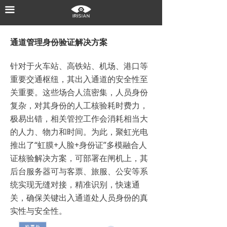
끀
首页
核心技术
通道管理身份验证解决方案
产品中心
针对于火车站、高铁站、机场、港口等
重要交通枢纽，其出入通道的安全性至
解决方案
关重要。这些场合人流密集，人员身份
新闻中心
复杂，对其身份的人工核验耗时费力，
极易出错，相关管控工作会消耗相当大
关于聚虹
的人力、物力和时间。为此，聚虹光电
推出了“虹膜+人脸+身份证”多模融合人
联系我们
证核验解决方案，可部署在闸机上，其
后台服务器可与客票、旅服、公安等系
统实现无缝对接，精准识别，快速通
关，确保关键出入通道处人员身份的真
实性与安全性。