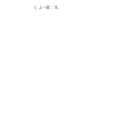
上一篇：
无
ꄴ
下一篇：
无
ꄲ
上海：中国(上海)自由贸易试验区临港新片区
环湖西二路888号C楼
E-mall:service@irisian.com
招商热线:+86 021-6556 8086