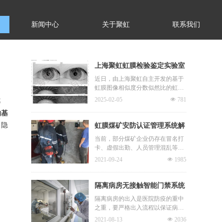
新闻中心
关于聚虹
联系我们
上海聚虹虹膜检验鉴定实验室
解决方案正式落地
近日，由上海聚虹自主开发的基于
虹膜图像相似度分数似然比的虹膜
检验鉴定实验室解决方案正式落
2025-02-05
넶
781
率
地。
的基
、隐
虹膜煤矿安防认证管理系统解
决方案
当前，部分煤矿企业仍存在冒名打
卡、虚假出勤、人员管理混乱等问
题。同时由于井下环境较为特殊，
2021-09-24
넶
1985
矿工常有指纹磨损、脸黑手黑的情
况，因此传统的指纹和人脸识别无
法应用。虹膜识别精度高，速度
隔离病房无接触智能门禁系统
快，非接触，是矿工身份识别和考
建设方案
隔离病房的出入是医院防疫的重中
勤打卡的首选。
之重，要严格出入流程以保证病毒
目前大多数煤矿虹膜考勤设备，识
不被携带到病房外。但在口罩、手
别距离近，镜头位置固定，矿工需
2021-08-13
넶
2036