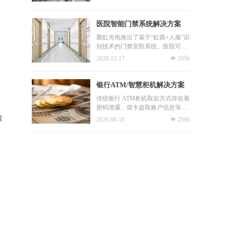
套、隔离服的限制下，人脸识别、
弯腰配合识别，产品体验亟需改
指纹识别门禁都不再适用，传统的
善。
钥匙和门禁卡更容易携带病毒，而
医院智能门禁系统解决方案
聚虹的VERSA N智能控制终端通过
聚虹光电推出了基于“虹膜+人脸”识
无接触身份识别和测温技术，可以
别技术的门禁安防系统。医院可在
完美适应隔离病房的特殊需求。
安防保密要求高的区域部署VERSA
2020-12-17
넶
2036
N，实现对人员的非接触高精准识
别。适用于各种写字楼宇、工厂、
大厦、小区的日常门禁安保，也适
银行ATM/智慧柜机解决方案
用于保密室、物证室、资料室等机
传统银行 ATM柜机取款方式存在着
要区域的高级别门禁安防。
密码泄露、假卡盗取账户信息等安
全隐患。柜台操作安全性高，但速
接
2020-08-18
넶
2566
度慢，效率低，流程繁琐。若网点
人流量大，还需排队等待。聚虹光
电将虹膜识别技术和金融机具相结
合，推出了银行ATM/智慧柜机解决
方案，精准识别操作人员身份，活
体检测技术防范假脸冒充，自助便
捷，安全高效，全力确保金融业务
操作过程中的可靠性。