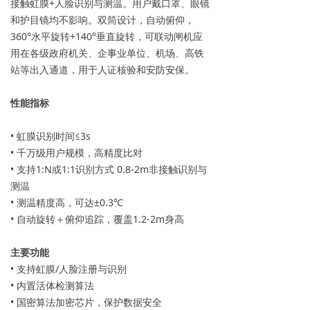
接触虹膜+人脸识别与测温。用户戴口罩、眼镜
和护目镜均不影响。双筒设计，自动俯仰，
360°水平旋转+140°垂直旋转，可联动闸机应
用在各级政府机关、企事业单位、机场、高铁
站等出入通道，用于人证核验和安防安保。
性能指标
• 虹膜识别时间≤3s
• 千万级用户规模，高精度比对
• 支持1:N或1:1识别方式 0.8-2m非接触识别与
测温
• 测温精度高，可达±0.3℃
• 自动旋转＋俯仰追踪，覆盖1.2-2m身高
主要功能
• 支持虹膜/人脸注册与识别
• 内置活体检测算法
• 国密算法加密芯片，保护数据安全