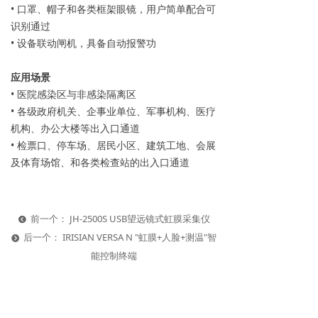
• 口罩、帽子和各类框架眼镜，用户简单配合可
识别通过
• 设备联动闸机，具备自动报警功
应用场景
• 医院感染区与非感染隔离区
• 各级政府机关、企事业单位、军事机构、医疗
机构、办公大楼等出入口通道
• 检票口、停车场、居民小区、建筑工地、会展
及体育场馆、和各类检查站的出入口通道
前一个：
JH-2500S USB望远镜式虹膜采集仪
뀸
后一个：
IRISIAN VERSA N "虹膜+人脸+测温"智
뀹
能控制终端