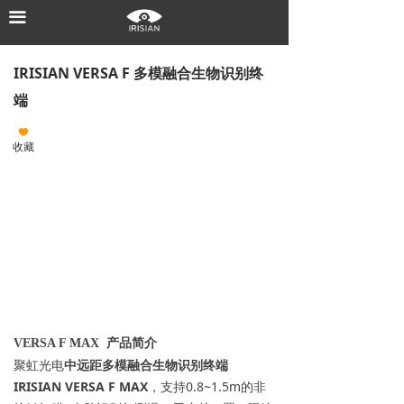
끀
首页
核心技术
IRISIAN VERSA F 多模融合生物识别终
端
产品中心
끢
解决方案
收藏
新闻中心
关于聚虹
联系我们
VERSA F MAX 产品简介
聚虹光电
中远距多模融合生物识别终端
IRISIAN VERSA F MAX
，支持0.8~1.5m的非